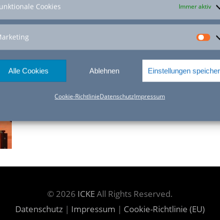
unktionale Cookies
Immer aktiv
arketing
M
Alle Cookies
Ablehnen
Einstellungen speiche
Cookie-Richtlinie
Datenschutz
Impressum
© 2026
ICKE
All Rights Reserved.
Datenschutz
|
Impressum
|
Cookie-Richtlinie (EU)